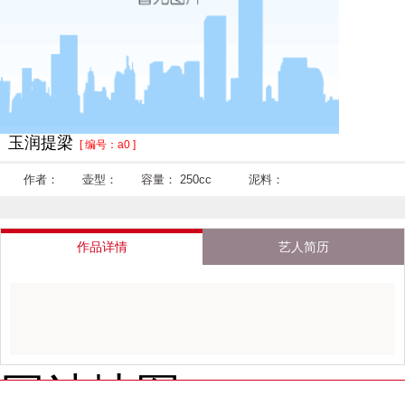
玉润提梁
[ 编号：a0 ]
作者：
壶型：
容量：
250cc
泥料：
作品详情
艺人简历
网站地图