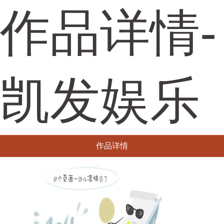
作品详情-
凯发娱乐
作品详情