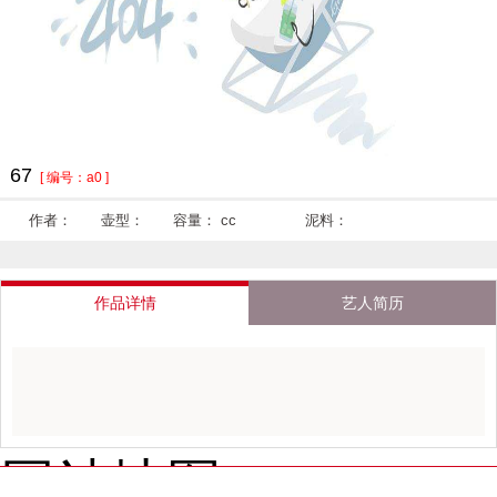
67
[ 编号：a0 ]
作者：
壶型：
容量：
cc
泥料：
作品详情
艺人简历
网站地图