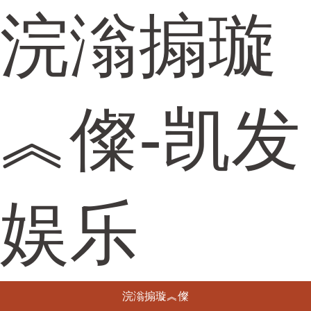
浣滃搧璇
︽儏-凯发
娱乐
浣滃搧璇︽儏