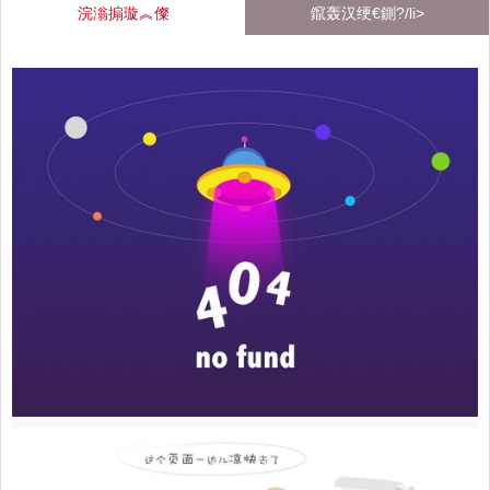
浣滃搧璇︽儏
鑹轰汉绠€鍘?/li>