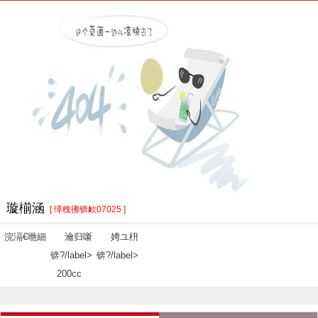
璇椾涵
[ 缂栧彿锛欰07025 ]
浣滆€咃細
瀹归噺
娉ユ枡
锛?/label>
锛?/label>
200cc