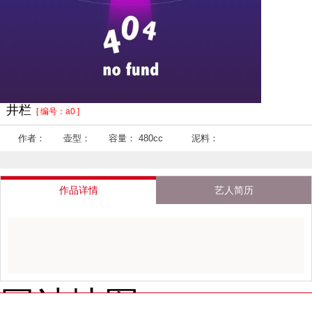
井栏
[ 编号：a0 ]
作者：
壶型：
容量：
480cc
泥料：
作品详情
艺人简历
网站地图