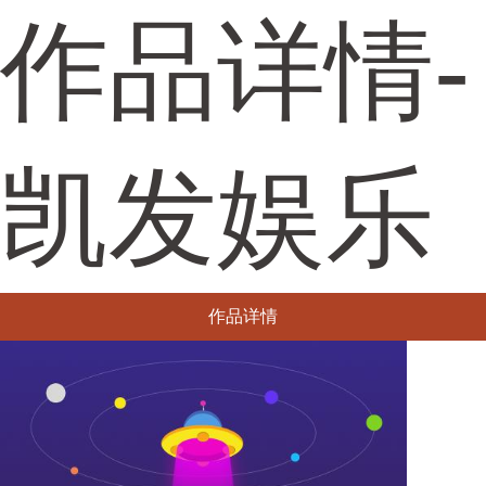
作品详情-
凯发娱乐
作品详情