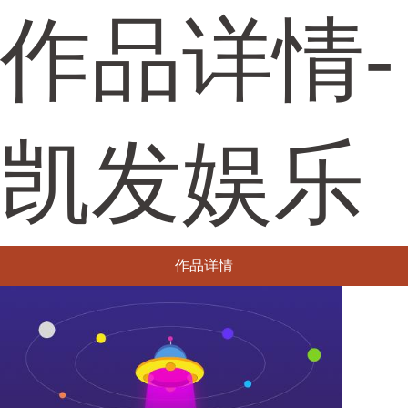
作品详情-
凯发娱乐
作品详情